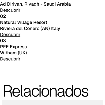
Ad Diriyah, Riyadh - Saudi Arabia
C 48F
Descubrir
02
C 49F
Natural Village Resort
Riviera del Conero (AN) Italy
C 50F
Descubrir
C 51F
03
PFE Express
C 52F
Witham (UK)
Descubrir
C 53F
Cura (Cat. C - Tejido)
C 30C
Relacionados
C 31C
C 32C