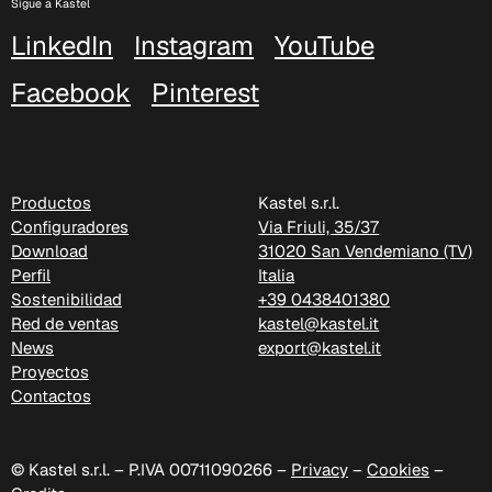
Sigue a Kastel
LinkedIn
Instagram
YouTube
Facebook
Pinterest
Productos
Kastel s.r.l.
Configuradores
Via Friuli, 35/37
Download
31020 San Vendemiano (TV)
Perfil
Italia
Sostenibilidad
+39 0438401380
Red de ventas
kastel@kastel.it
D 41P
News
export@kastel.it
Proyectos
Contactos
© Kastel s.r.l. – P.IVA 00711090266 –
Privacy
–
Cookies
–