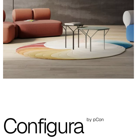
A 36F
A 27F
A 26F
A 28F
A 29F
A 30F
A 37F
3D Fabric (Cat. A - Tejido de poliéster)
Configura
by pCon
A 3BE
A 3GR