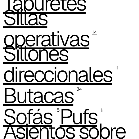
Taburetes
C 385
Sillas
C 38P
operativas
14
C 38H
Sillones
C 388
Xtreme (Cat. C - Tejido)
direccionales
11
C 335
Butacas
C 333
34
C 338
Sofás
Pufs
15
11
C 325
Asientos sobre
C 349