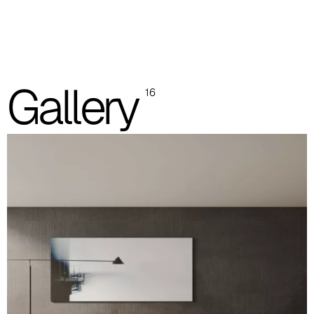
Bicolor
Monocolor
Las imágenes mostradas son solo indicativas; se recomienda
Gallery
16
consultar siempre la carpeta con las muestras reales.
Planet (Cat. A - Polipiel)
A 31F
A 32F
A 39F
A 35F
A 34F
A 38F