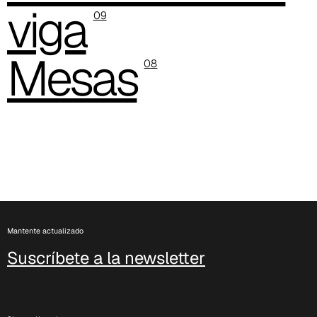
viga
C 340
09
C 324
Mesas
08
Poseidon (Cat. D - Tejido)
Mantente actualizado
Suscríbete a la newsletter
D 40P