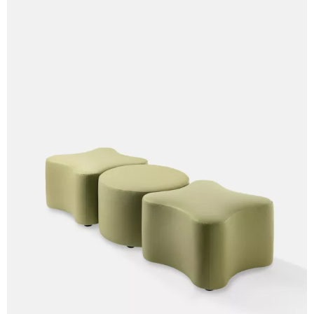
C 33C
C 34C
C 39C
C 36C
C 37C
C 38C
Trevi (Cat. C - Tejido)
C 38L
C 381
C 380