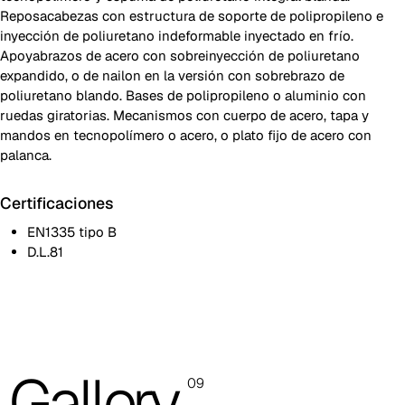
Reposacabezas con estructura de soporte de polipropileno e
inyección de poliuretano indeformable inyectado en frío.
Apoyabrazos de acero con sobreinyección de poliuretano
expandido, o de nailon en la versión con sobrebrazo de
poliuretano blando. Bases de polipropileno o aluminio con
ruedas giratorias. Mecanismos con cuerpo de acero, tapa y
mandos en tecnopolímero o acero, o plato fijo de acero con
palanca.
Certificaciones
EN1335 tipo B
D.L.81
Estructura respaldo y cubreasiento negros
Estructura respaldo y cubreasiento grises
Las imágenes mostradas son solo indicativas; se recomienda
Gallery
09
consultar siempre la carpeta con las muestras reales.