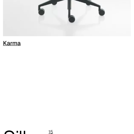
Karma
C 40F
15