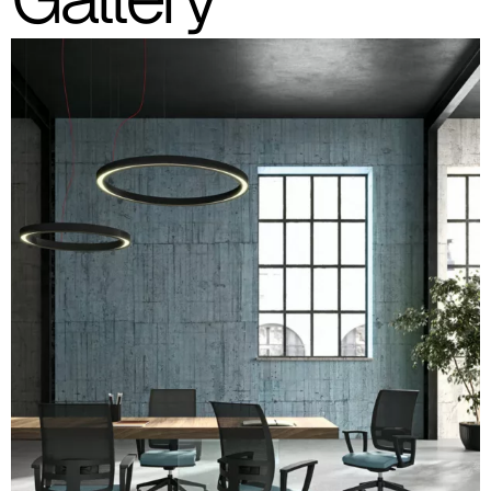
Planet (Cat. A - Polipiel)
A 31F
A 32F
A 39F
A 35F
A 34F
A 38F
A 36F
A 27F
A 26F