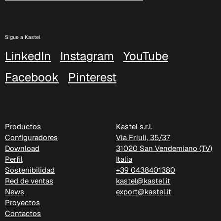
Sigue a Kastel
C 45F
LinkedIn
Instagram
YouTube
Facebook
Pinterest
Productos
Kastel s.r.l.
Configuradores
Via Friuli, 35/37
Download
31020 San Vendemiano (TV)
Perfil
Italia
Sostenibilidad
+39 0438401380
Red de ventas
kastel@kastel.it
News
export@kastel.it
Proyectos
C 46F
Contactos