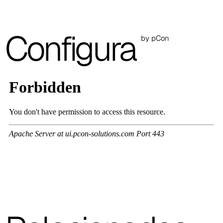
A 3GR
Configura
by pCon
A 3BL