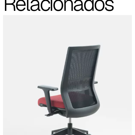
Relacionados
A 3NE
Skill/Secret (Cat. C - Polipiel)