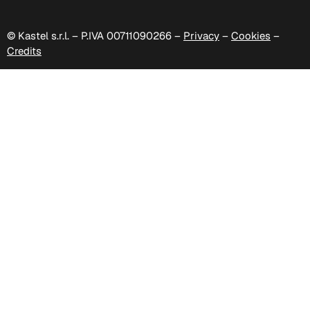
© Kastel s.r.l. – P.IVA 00711090266 –
Privacy
–
Cookies
–
Credits
C 47F