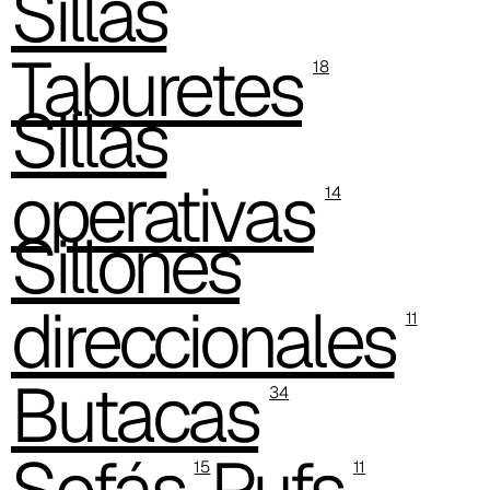
Sillas
C 41F
Taburetes
18
Sillas
operativas
14
Sillones
direccionales
11
Butacas
C 42F
34
Sofás
Pufs
15
11