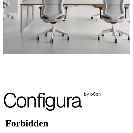
A 27F
A 26F
A 28F
A 29F
A 30F
A 37F
3D Fabric (Cat. A - Tejido de poliéster)
Configura
by pCon
A 3BE
A 3GR
A 3BL