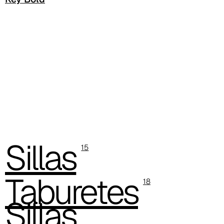
C 38T
C 382
C 387
C 384
C 38M
C 386
Sillas
15
C -38
Taburetes
C 38A
18
C 385
Sillas