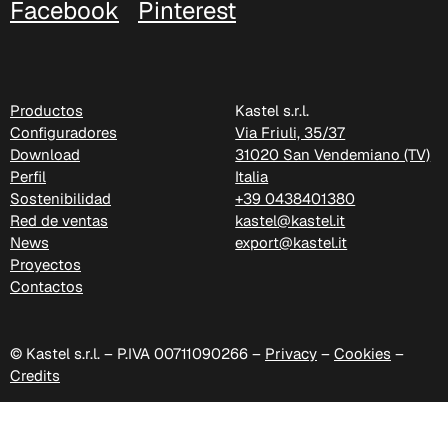
Facebook
Pinterest
C 388
Xtreme (Cat. C - Tejido)
Productos
Kastel s.r.l.
Configuradores
Via Friuli, 35/37
Download
31020 San Vendemiano (TV)
Perfil
Italia
Sostenibilidad
+39 0438401380
Red de ventas
kastel@kastel.it
News
export@kastel.it
Proyectos
Contactos
© Kastel s.r.l. – P.IVA 00711090266 –
Privacy
–
Cookies
–
Credits
C 335