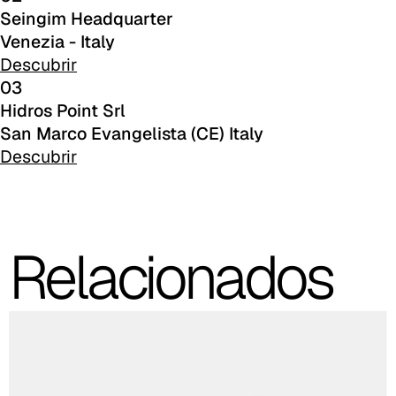
Seingim Headquarter
Venezia - Italy
C 50F
Descubrir
C 51F
03
Hidros Point Srl
C 52F
San Marco Evangelista (CE) Italy
Descubrir
C 53F
Cura (Cat. C - Tejido)
C 30C
Relacionados
C 31C
C 32C
C 33C
C 34C