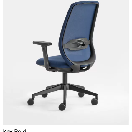
C 39C
C 36C
C 37C
C 38C
Trevi (Cat. C - Tejido)
C 38L
C 381
C 380
C 383
C 38G
Key Bold