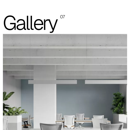
Estructura respaldo y cubreasiento blancos
Las imágenes mostradas son solo indicativas; se recomienda
Gallery
07
consultar siempre la carpeta con las muestras reales.
Planet (Cat. A - Polipiel)
A 31F
A 32F
A 39F
A 35F
A 34F
A 38F
A 36F