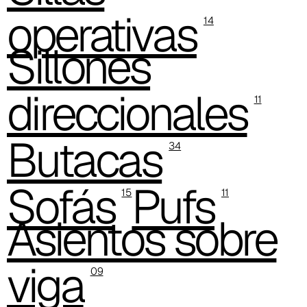
operativas
14
Sillones
direccionales
11
Butacas
34
Sofás
Pufs
C 38P
15
11
Asientos sobre
viga
09