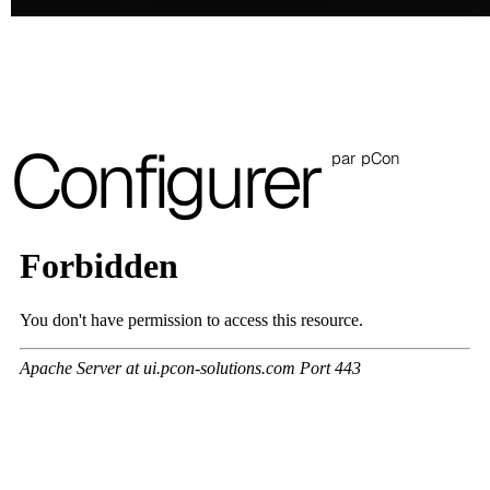
C 48F
C 47F
C 43F
Configurer
C 51F
par pCon
C 53F
C 45F
C 49F
C 52F
Cura (Cat. C - Tissu)
C 31C
C 30C