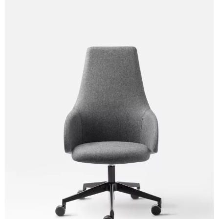
C 38P
C 384
C 38A
C 38H
C 388
Xtreme (Cat. C - Tissu)
C 335
C 349
C 333
C 338