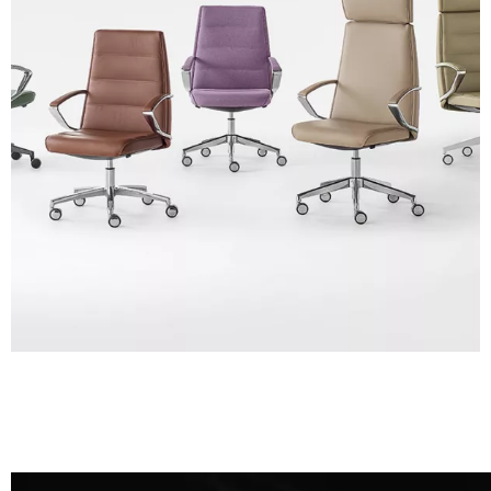
A 28F
A 30F
A 35F
A 39F
A 36F
A 26F
A 34F
A 38F
A 27F
3D Fabric (Cat. A - Tissu polyester)