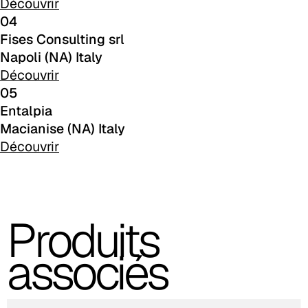
Découvrir
04
C 381
Fises Consulting srl
Napoli (NA) Italy
C 38M
Découvrir
C 385
05
Entalpia
C 383
Macianise (NA) Italy
Découvrir
C -38
C 387
C 38L
Produits
C 380
associés
C 382
C 386