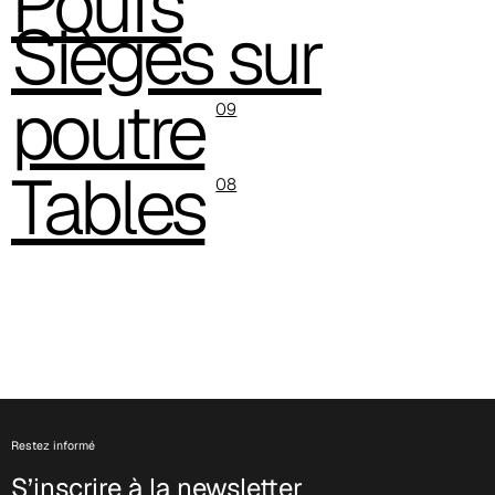
Poufs
Sièges sur
poutre
09
Tables
08
C 332
Restez informé
S’inscrire à la newsletter