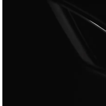
A 3BE
A 3GR
A 3BL
A 3NE
Skill/Secret (Cat. C - Similicuir)
C 40F
C 41F
C 42F
C 46F
C 50F