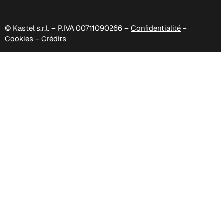
© Kastel s.r.l. – P.IVA 00711090266 –
Confidentialité
–
Cookies
–
Crédits
C 337