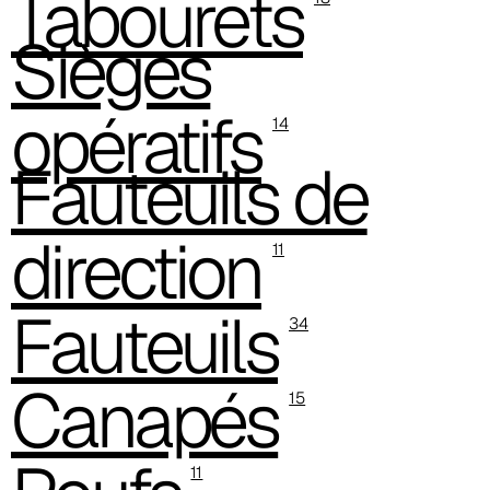
Tabourets
Sièges
C 331
opératifs
14
Fauteuils de
direction
11
Fauteuils
34
Canapés
C 336
15
11