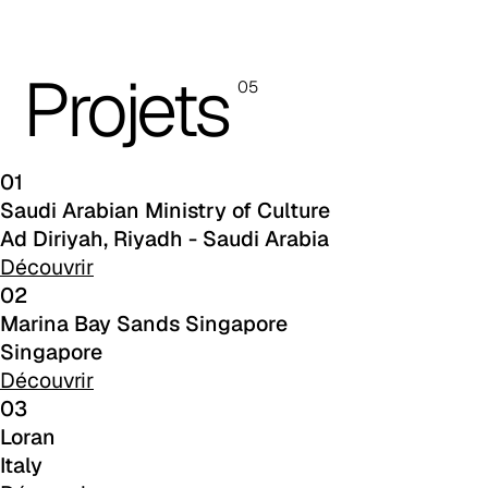
C 39C
Projets
05
C 32C
C 34C
01
C 36C
Saudi Arabian Ministry of Culture
Ad Diriyah, Riyadh - Saudi Arabia
C 37C
Découvrir
02
C 33C
Marina Bay Sands Singapore
C 38C
Singapore
Découvrir
Trevi (Cat. C - Tissu)
03
C 38G
Loran
Italy
C 38T