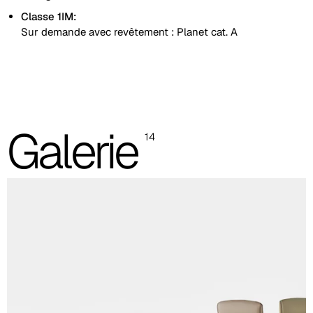
Classe 1IM:
Sur demande avec revêtement : Planet cat. A
Rembourrage lisse
Rembourrage avec coutures linéaires
Les images sont indicatives, il est toujours recommandé de
Galerie
14
consulter le nuancier avec les échantillons réels.
Planet (Cat. A - Similicuir)
A 31F
A 32F
A 29F
A 37F