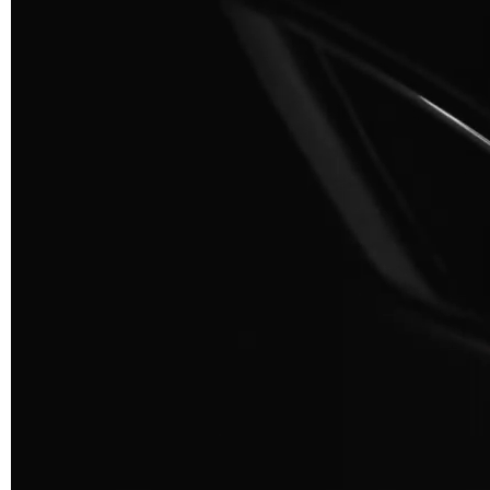
A 3BE
A 3GR
A 3BL
A 3NE
Skill/Secret (Cat. C - Polipiel)
C 40F
C 41F
C 42F
C 46F
C 50F