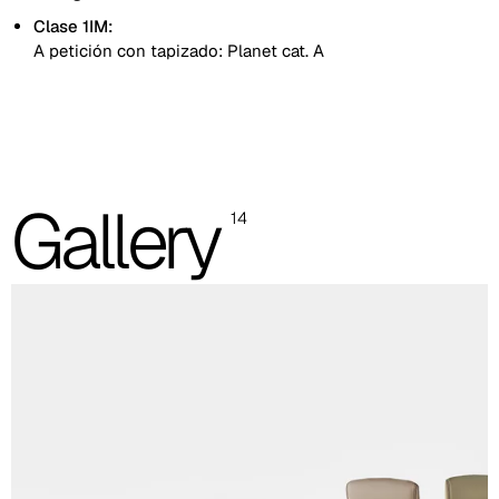
Clase 1IM:
A petición con tapizado: Planet cat. A
Tapizado liso
Tapizado con costura lineal
Las imágenes mostradas son solo indicativas; se recomienda
Gallery
14
consultar siempre la carpeta con las muestras reales.
Planet (Cat. A - Polipiel)
A 31F
A 32F
A 29F
A 37F