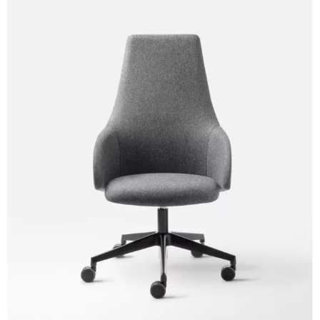
C 38P
C 384
C 38A
C 38H
C 388
Xtreme (Cat. C - Tejido)
C 335
C 349
C 333
C 338