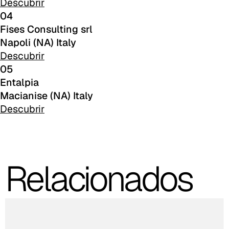
Descubrir
04
C 381
Fises Consulting srl
Napoli (NA) Italy
C 38M
Descubrir
C 385
05
Entalpia
C 383
Macianise (NA) Italy
Descubrir
C -38
C 387
C 38L
Relacionados
C 380
C 382
C 386