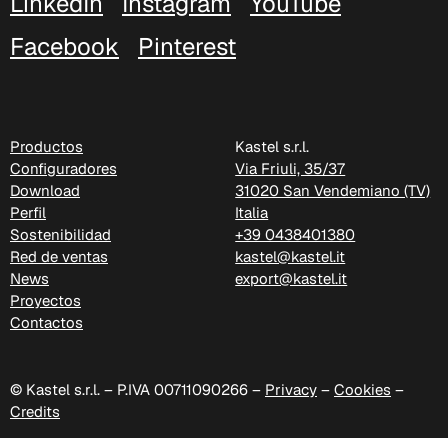
LinkedIn
Instagram
YouTube
Facebook
Pinterest
Productos
Kastel s.r.l.
Configuradores
Via Friuli, 35/37
Download
31020 San Vendemiano (TV)
Perfil
Italia
C 30J
Sostenibilidad
+39 0438401380
Red de ventas
kastel@kastel.it
News
export@kastel.it
Proyectos
Contactos
© Kastel s.r.l. – P.IVA 00711090266 –
Privacy
–
Cookies
–
Credits