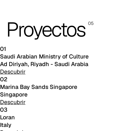
C 39C
Proyectos
05
C 32C
C 34C
01
C 36C
Saudi Arabian Ministry of Culture
Ad Diriyah, Riyadh - Saudi Arabia
C 37C
Descubrir
02
C 33C
Marina Bay Sands Singapore
C 38C
Singapore
Descubrir
Trevi (Cat. C - Tejido)
03
C 38G
Loran
Italy
C 38T