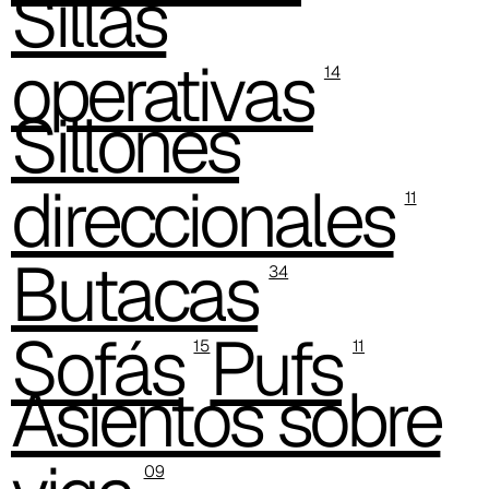
Sillas
C 329
operativas
14
C 334
Sillones
C 327
direccionales
11
Butacas
34
Sofás
Pufs
15
11
Asientos sobre
09
C 328