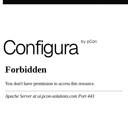
C 48F
C 47F
C 43F
Configura
C 51F
by pCon
C 53F
C 45F
C 49F
C 52F
Cura (Cat. C - Tejido)
C 31C
C 30C