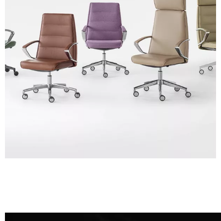
A 28F
A 30F
A 35F
A 39F
A 36F
A 26F
A 34F
A 38F
A 27F
3D Fabric (Cat. A - Tejido de poliéster)