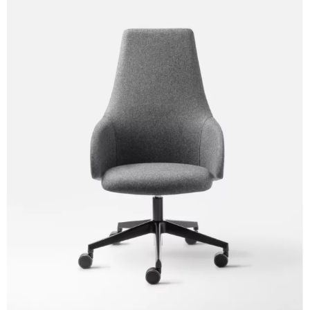
C 31C
C 32C
C 33C
C 34C
C 39C
C 36C
C 37C
C 38C
Trevi (Cat. C - Tejido)
C 38L