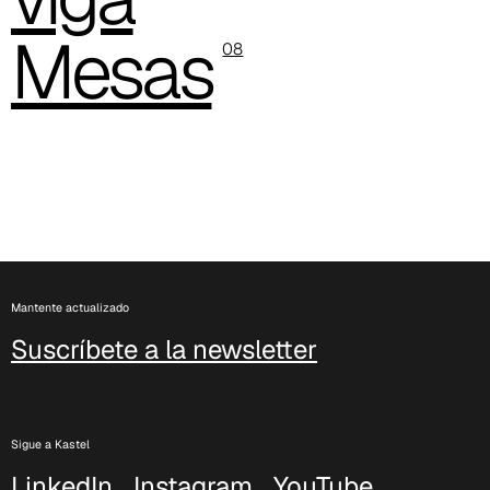
C 325
Mesas
08
C 349
Mantente actualizado
Suscríbete a la newsletter
C 340
Sigue a Kastel
LinkedIn
Instagram
YouTube