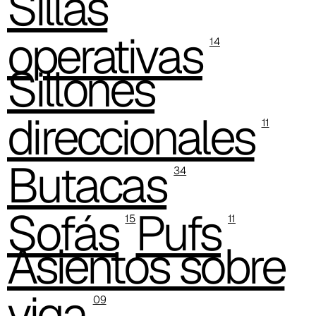
Sillas
C -38
operativas
14
C 38A
Sillones
C 385
direccionales
C 38P
11
C 38H
Butacas
34
C 388
Xtreme (Cat. C - Tejido)
Sofás
Pufs
15
11
C 335
Asientos sobre
C 333
viga
09
C 338