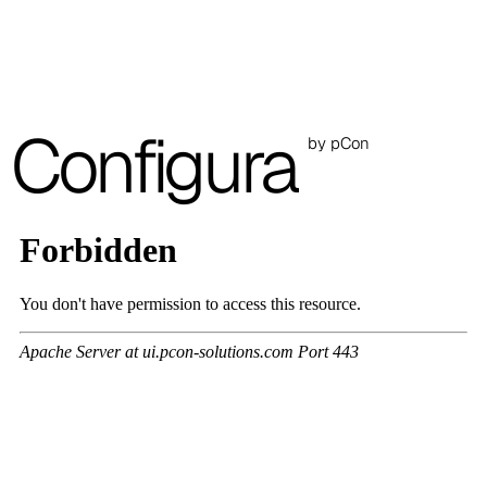
A 3BE
A 3GR
Configura
A 3BL
by pCon
A 3NE
Skill/Secret (Cat. C - Polipiel)
C 40F
C 41F
C 42F
C 43F
C 45F