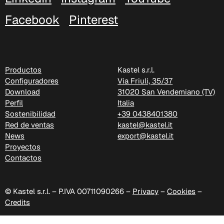
Facebook
Pinterest
Productos
Kastel s.r.l.
Configuradores
Via Friuli, 35/37
Download
31020 San Vendemiano (TV)
Perfil
Italia
Sostenibilidad
+39 0438401380
Red de ventas
kastel@kastel.it
C 324
News
export@kastel.it
Proyectos
Poseidon (Cat. D - Tejido)
Contactos
© Kastel s.r.l. – P.IVA 00711090266 –
Privacy
–
Cookies
–
Credits