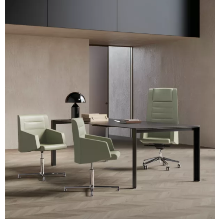
A 34F
A 38F
A 36F
A 27F
A 26F
A 28F
A 29F
A 30F
A 37F
3D Fabric (Cat. A - Tejido de poliéster)