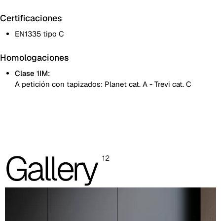
Certificaciones
EN1335 tipo C
Homologaciones
Clase 1IM:
A petición con tapizados: Planet cat. A - Trevi cat. C
Las imágenes mostradas son solo indicativas; se recomienda
consultar siempre la carpeta con las muestras reales.
Planet (Cat. A - Polipiel)
Gallery
A 31F
12
A 32F
A 39F
A 35F