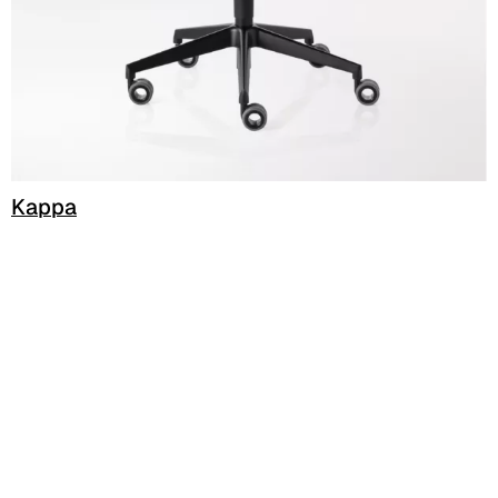
C 38C
Trevi (Cat. C - Tejido)
C 38L
C 381
Kappa
C 380
C 383
C 38G
C 38T
C 382
C 387