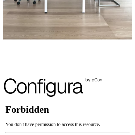
A 30F
A 37F
3D Fabric (Cat. A - Tejido de poliéster)
A 3BE
A 3GR
Configura
A 3BL
by pCon
A 3NE
Skill/Secret (Cat. C - Polipiel)
C 40F
C 41F