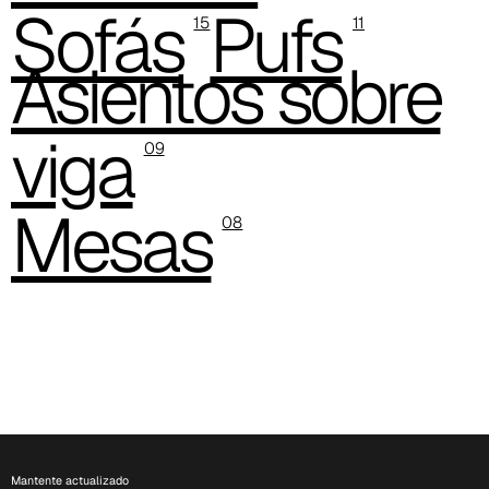
Sofás
Pufs
15
11
Asientos sobre
viga
09
C 38H
Mesas
08
Mantente actualizado