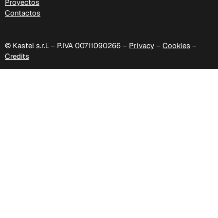
Proyectos
Contactos
© Kastel s.r.l. – P.IVA 00711090266 –
Privacy
–
Cookies
–
Credits
C 333