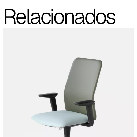
Relacionados
C 53F
Cura (Cat. C - Tejido)
C 30C
C 31C
C 32C
C 33C
C 34C
C 39C
C 36C
C 37C