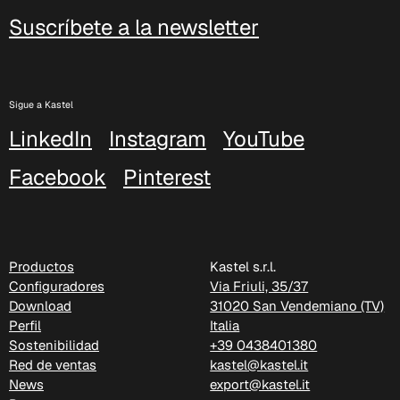
Suscríbete a la newsletter
C 388
Xtreme (Cat. C - Tejido)
Sigue a Kastel
LinkedIn
Instagram
YouTube
Facebook
Pinterest
Productos
Kastel s.r.l.
Configuradores
Via Friuli, 35/37
Download
31020 San Vendemiano (TV)
Perfil
Italia
Sostenibilidad
+39 0438401380
C 335
Red de ventas
kastel@kastel.it
News
export@kastel.it