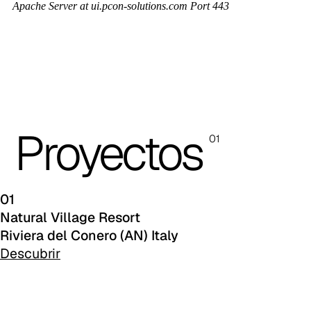
C 42F
C 43F
C 45F
C 46F
Proyectos
01
C 47F
C 48F
01
C 49F
Natural Village Resort
Riviera del Conero (AN) Italy
C 50F
Descubrir
C 51F
C 52F