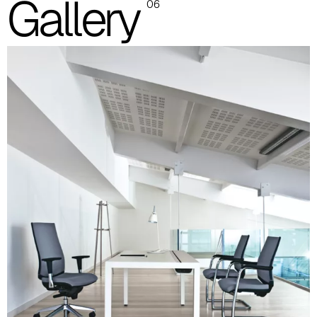
Gallery
06
A 32F
A 39F
A 35F
A 34F
A 38F
A 36F
A 27F
A 26F
A 28F
A 29F