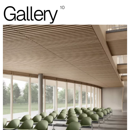
Gallery
10
Carcasa de polipropileno con asiento y respaldo tapizados
Carcasa PLUS totalmente tapizada monocolor
Carcasa PLUS totalmente tapizada bicolor
Bancada de acero pintado aluminio
Pie de acero pintado aluminio
Pie de aluminio pulido
Brazo de aluminio pulido
Encimera de apoyo
Las imágenes y las referencias de los códigos de color son solo
indicativas; se recomienda consultar siempre la carpeta con las
muestras reales.