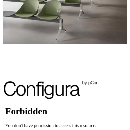
Carcasa de polipropileno (imagen y código de color
indicativos)
Blanco
RAL 9003
Negro
Arena
RAL 7032
Verde azulado
Configura
RAL 5021
by pCon
Verde
RAL 6013
Rojo
RAL 3009
Las imágenes mostradas son solo indicativas; se recomienda