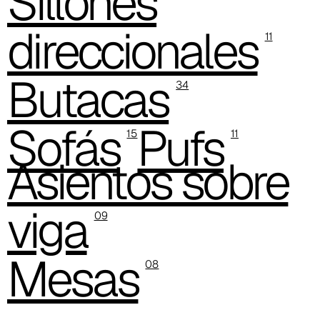
Sillones
direccionales
11
Butacas
34
Sofás
Pufs
15
11
Asientos sobre
C 50F
viga
09
Mesas
08