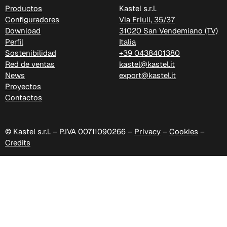
C 52F
Productos
Kastel s.r.l.
Configuradores
Via Friuli, 35/37
Download
31020 San Vendemiano (TV)
Perfil
Italia
Sostenibilidad
+39 0438401380
Red de ventas
kastel@kastel.it
News
export@kastel.it
Proyectos
Contactos
© Kastel s.r.l. – P.IVA 00711090266 –
Privacy
–
Cookies
–
Credits
C 53F
Cura (Cat. C - Tejido)