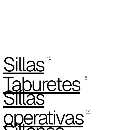
C 40F
C 41F
C 42F
C 43F
Sillas
15
C 45F
Taburetes
C 46F
18
Sillas
C 47F
C 48F
operativas
14
C 49F