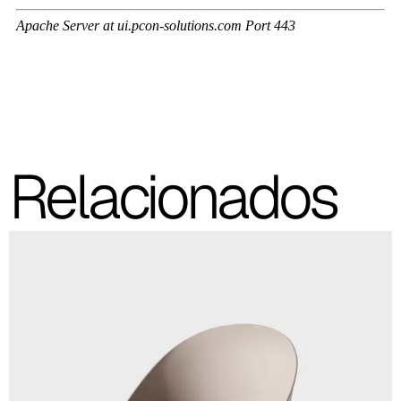
consultar siempre la carpeta con las muestras reales.
Planet (Cat. A - Polipiel)
A 31F
A 32F
A 39F
Relacionados
A 35F
A 34F
A 38F
A 36F
A 27F