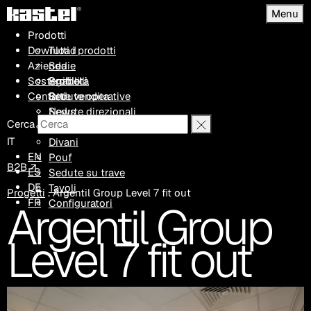
Menu
Prodotti
Download
Tutti i prodotti
Azienda
Sedie
Sostenibilità
Sgabelli
Profilo
Contatti
Sedute operative
Rete vendita
Sedute direzionali
News
Cerca
Poltrone
Progetti
IT
Divani
EN
Pouf
B2B ↗
ES
Sedute su trave
DE
Tavoli
Progetti
.
Argentil Group Level 7 fit out
FR
Argentil Group
Configuratori
Level 7 fit out