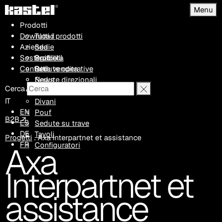
Menu
Prodotti
Download
Tutti i prodotti
Azienda
Sedie
Sostenibilità
Sgabelli
Profilo
Contatti
Sedute operative
Rete vendita
Sedute direzionali
News
Cerca
Poltrone
Progetti
IT
Divani
EN
Pouf
B2B ↗
ES
Sedute su trave
DE
Tavoli
Progetti
.
Axa Interpartnet et assistance
FR
Axa
Configuratori
Interpartnet et
assistance