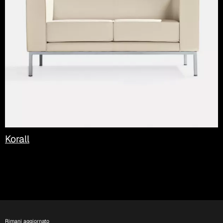
Korall
Rimani aggiornato