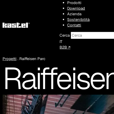
Prodotti
Download
Azienda
Sostenibilità
Contatti
Cerca
IT
B2B ↗
Progetti
.
Raiffeisen Parc
Raiffeise