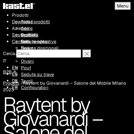
Menu
Prodotti
Download
Tutti i prodotti
Azienda
Sedie
Sostenibilità
Sgabelli
Profilo
Contatti
Sedute operative
Rete vendita
Sedute direzionali
News
Cerca
Poltrone
Progetti
IT
Divani
EN
Pouf
B2B ↗
ES
Sedute su trave
DE
Tavoli
Progetti
.
Raytent by Giovanardi – Salone del Mobile Milano
FR
Configuratori
2023
Raytent by
Giovanardi –
Salone del